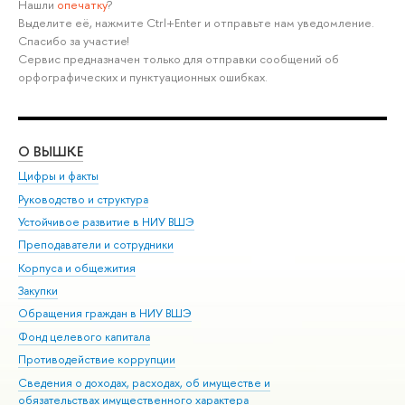
Нашли
опечатку
?
Выделите её, нажмите Ctrl+Enter и отправьте нам уведомление.
Спасибо за участие!
Сервис предназначен только для отправки сообщений об
орфографических и пунктуационных ошибках.
О ВЫШКЕ
ОБ
Цифры и факты
Ли
Руководство и структура
Дов
Устойчивое развитие в НИУ ВШЭ
Ол
Преподаватели и сотрудники
При
Корпуса и общежития
Вы
Закупки
При
Обращения граждан в НИУ ВШЭ
Ас
Фонд целевого капитала
До
Противодействие коррупции
Цен
Сведения о доходах, расходах, об имуществе и
Би
обязательствах имущественного характера