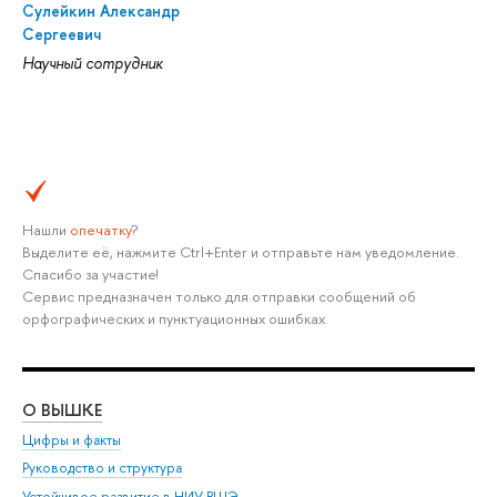
Сулейкин Александр
Сергеевич
Научный сотрудник
Нашли
опечатку
?
Выделите её, нажмите Ctrl+Enter и отправьте нам уведомление.
Спасибо за участие!
Сервис предназначен только для отправки сообщений об
орфографических и пунктуационных ошибках.
О ВЫШКЕ
ОБ
Цифры и факты
Ли
Руководство и структура
Дов
Устойчивое развитие в НИУ ВШЭ
Ол