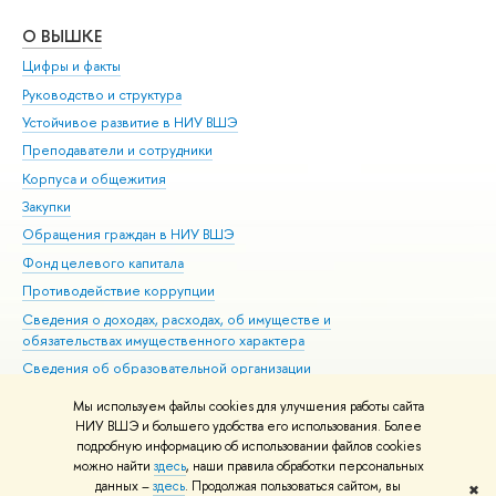
О ВЫШКЕ
ОБ
Цифры и факты
Ли
Руководство и структура
Дов
Устойчивое развитие в НИУ ВШЭ
Ол
Преподаватели и сотрудники
При
Корпуса и общежития
Вы
Закупки
При
Обращения граждан в НИУ ВШЭ
Ас
Фонд целевого капитала
До
Противодействие коррупции
Цен
Сведения о доходах, расходах, об имуществе и
Би
обязательствах имущественного характера
Об
Сведения об образовательной организации
Обр
Людям с ограниченными возможностями здоровья
Мы используем файлы cookies для улучшения работы сайта
Единая платежная страница
НИУ ВШЭ и большего удобства его использования. Более
подробную информацию об использовании файлов cookies
Работа в Вышке
можно найти
здесь
, наши правила обработки персональных
данных –
здесь
. Продолжая пользоваться сайтом, вы
✖