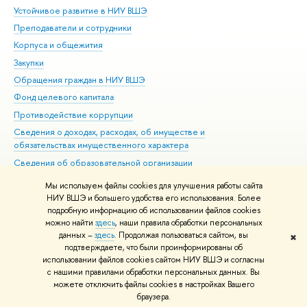
Устойчивое развитие в НИУ ВШЭ
Ол
Преподаватели и сотрудники
При
Корпуса и общежития
Вы
Закупки
При
Обращения граждан в НИУ ВШЭ
Ас
Фонд целевого капитала
До
Противодействие коррупции
Цен
Сведения о доходах, расходах, об имуществе и
Би
обязательствах имущественного характера
Об
Сведения об образовательной организации
Обр
Людям с ограниченными возможностями здоровья
Мы используем файлы cookies для улучшения работы сайта
Единая платежная страница
НИУ ВШЭ и большего удобства его использования. Более
подробную информацию об использовании файлов cookies
Работа в Вышке
можно найти
здесь
, наши правила обработки персональных
данных –
здесь
. Продолжая пользоваться сайтом, вы
✖
Редактору
подтверждаете, что были проинформированы об
© НИУ ВШЭ 1993–2026
Адреса и контакты
Условия использования
использовании файлов cookies сайтом НИУ ВШЭ и согласны
с нашими правилами обработки персональных данных. Вы
материалов
Политика конфиденциальности
Карта сайта
можете отключить файлы cookies в настройках Вашего
Шрифты HSE Sans и HSE Slab разработаны в
Школе дизайна НИУ ВШЭ
браузера.