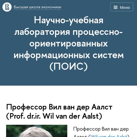
Высшая школа экономики
Меню
Научно-учебная
лаборатория процессно-
ориентированных
информационных систем
(ПОИС)
Профессор Вил ван дер Аалст
(Prof. dr.ir. Wil van der Aalst)
Профессор Вил ван дер
Аалст
(
Wil van der Aalst
)