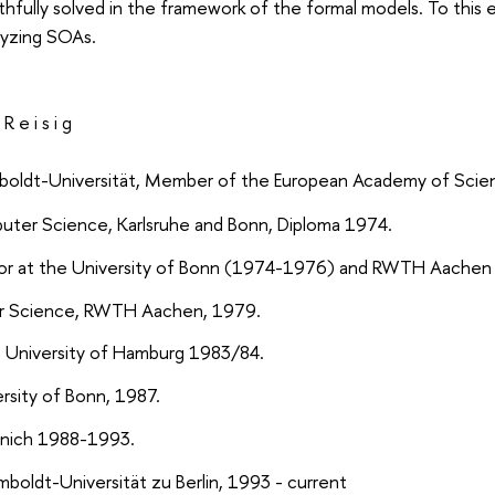
thfully solved in the framework of the formal models. To this
lyzing SOAs.
R e i s i g
boldt-Universität, Member of the European Academy of Scie
ter Science, Karlsruhe and Bonn, Diploma 1974.
sor at the University of Bonn (1974-1976) and RWTH Aache
er Science, RWTH Aachen, 1979.
r, University of Hamburg 1983/84.
ersity of Bonn, 1987.
unich 1988-1993.
umboldt-Universität zu Berlin, 1993 - current