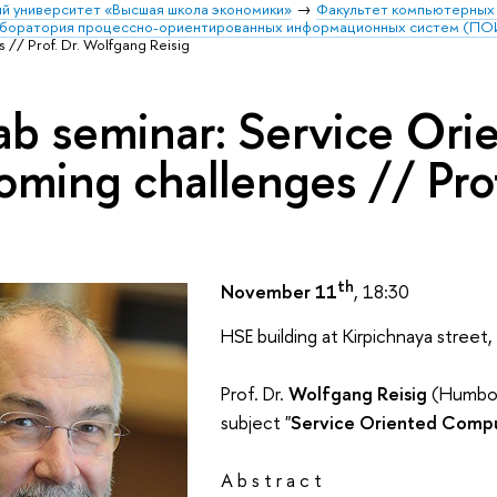
й университет «Высшая школа экономики»
Факультет компьютерных 
аборатория процессно-ориентированных информационных систем (П
// Prof. Dr. Wolfgang Reisig
ab seminar: Service Or
oming challenges // Pro
th
November 11
, 18:30
HSE building at Kirpichnaya street,
Prof. Dr.
Wolfgang Reisig
(Humbold
subject "
Service Oriented Compu
A b s t r a c t