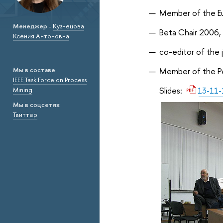
Member of the E
Менеджер
-
Кузнецова
Beta Chair 2006, 
Ксения Антоновна
co-editor of the
Member of the P
Мы в составе
IEEE Task Force on Process
Slides:
Mining
13-11-
Мы в соцсетях
Твиттер