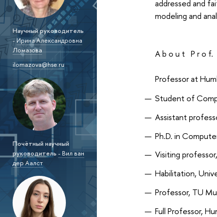
addressed and fai
modeling and ana
Научный руководитель
-
Ирина Александровна
Ломазова
A b o u t P r o f. 
ilomazova@hse.ru
Professor at Hum
Student of Compu
Assistant profes
Ph.D. in Comput
Почётный научный
руководитель
- Вил ван
Visiting professo
дер Аалст
Habilitation, Univ
Professor, TU M
Full Professor, H