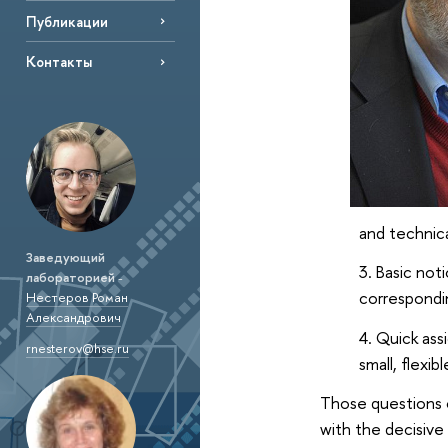
Публикации
Контакты
and technica
Заведующий
Basic not
лабораторией
-
correspondi
Нестеров Роман
Александрович
Quick ass
rnesterov@hse.ru
small, flexib
Those questions ca
with the decisive