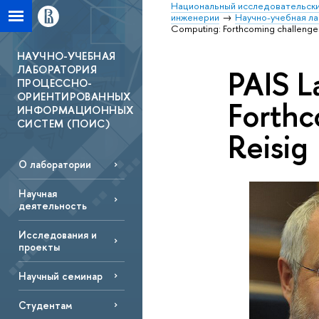
Национальный исследовательски
инженерии
Научно-учебная л
Computing: Forthcoming challenges 
НАУЧНО-УЧЕБНАЯ
ЛАБОРАТОРИЯ
PAIS L
ПРОЦЕССНО-
ОРИЕНТИРОВАННЫХ
Forthc
ИНФОРМАЦИОННЫХ
СИСТЕМ (ПОИС)
Reisig
О лаборатории
Научная
деятельность
Исследования и
проекты
Научный семинар
Студентам