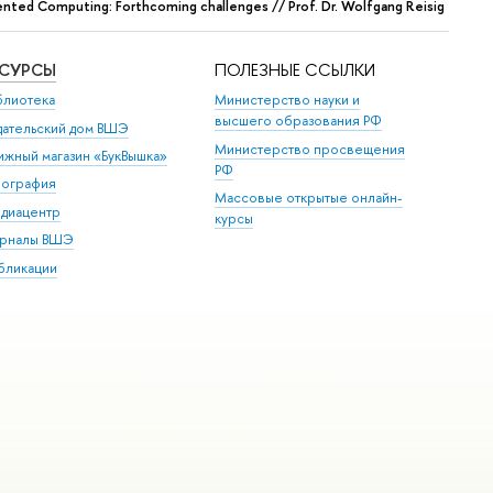
iented Computing: Forthcoming challenges // Prof. Dr. Wolfgang Reisig
ЕСУРСЫ
ПОЛЕЗНЫЕ ССЫЛКИ
блиотека
Министерство науки и
высшего образования РФ
дательский дом ВШЭ
Министерство просвещения
ижный магазин «БукВышка»
РФ
пография
Массовые открытые онлайн-
диацентр
курсы
рналы ВШЭ
бликации