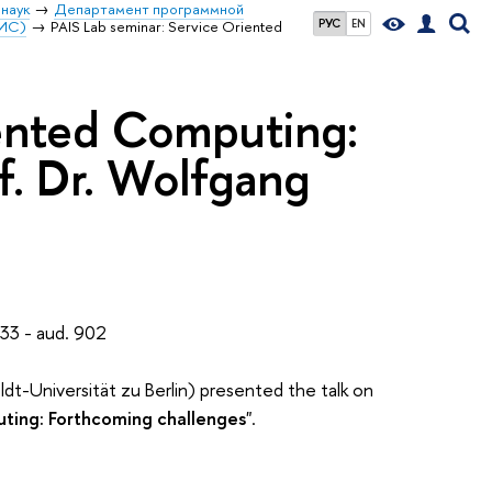
наук
Департамент программной
РУС
EN
ОИС)
PAIS Lab seminar: Service Oriented
iented Computing:
f. Dr. Wolfgang
 33 - aud. 902
t-Universität zu Berlin) presented the talk on
ting: Forthcoming challenges
".