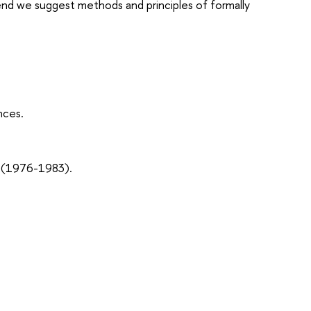
 end we suggest methods and principles of formally
nces.
n (1976-1983).