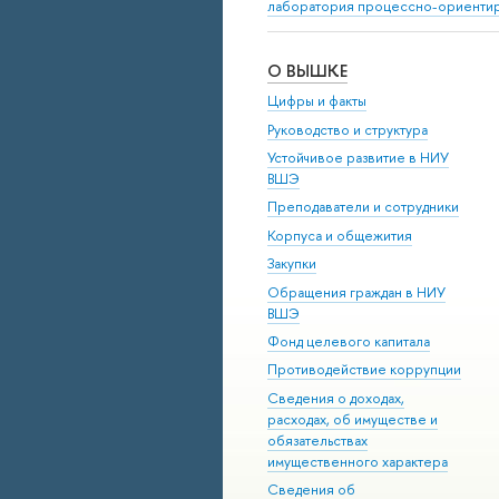
лаборатория процессно-ориенти
О ВЫШКЕ
Цифры и факты
Руководство и структура
Устойчивое развитие в НИУ
ВШЭ
Преподаватели и сотрудники
Корпуса и общежития
Закупки
Обращения граждан в НИУ
ВШЭ
Фонд целевого капитала
Противодействие коррупции
Сведения о доходах,
расходах, об имуществе и
обязательствах
имущественного характера
Сведения об