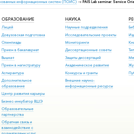
рованных информационных систем (ПОИС)
→
PAIS Lab seminar: Service Or
ОБРАЗОВАНИЕ
НАУКА
Р
Лицей
Научные подразделения
Би
Довузовская подготовка
Исследовательские проекты
Из
Олимпиады
Мониторинги
Кн
Прием в бакалавриат
Диссертационные советы
Ти
Вышка+
Защиты диссертаций
Ме
Прием в магистратуру
Академическое развитие
Жу
Аспирантура
Конкурсы и гранты
Пу
Дополнительное
Внешние научно-
образование
информационные ресурсы
Центр развития карьеры
Бизнес-инкубатор ВШЭ
Образовательные
партнерства
Обратная связь и
взаимодействие с
получателями услуг