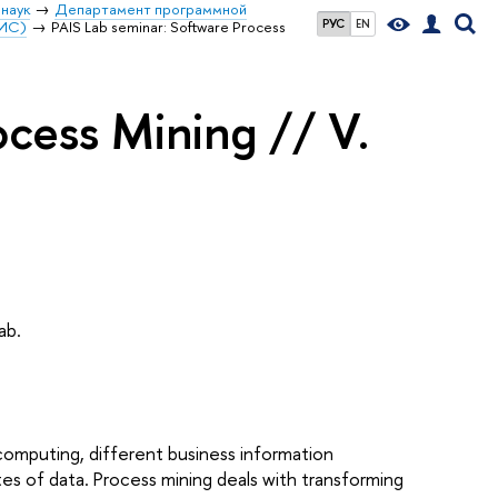
наук
Департамент программной
РУС
EN
ОИС)
PAIS Lab seminar: Software Process
ocess Mining // V.
ab.
 computing, different business information
tes of data. Process mining deals with transforming