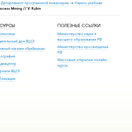
→
Департамент программной инженерии
→
Научно-учебная
ocess Mining // V. Rubin
ЕСУРСЫ
ПОЛЕЗНЫЕ ССЫЛКИ
блиотека
Министерство науки и
высшего образования РФ
дательский дом ВШЭ
Министерство просвещения
ижный магазин «БукВышка»
РФ
пография
Массовые открытые онлайн-
диацентр
курсы
рналы ВШЭ
бликации