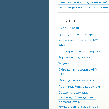
Национальный исследовательский 
лаборатория процессно-ориенти
О ВЫШКЕ
Цифры и факты
Руководство и структура
Устойчивое развитие в НИУ
ВШЭ
Преподаватели и сотрудники
Корпуса и общежития
Закупки
Обращения граждан в НИУ
ВШЭ
Фонд целевого капитала
Противодействие коррупции
Сведения о доходах,
расходах, об имуществе и
обязательствах
имущественного характера