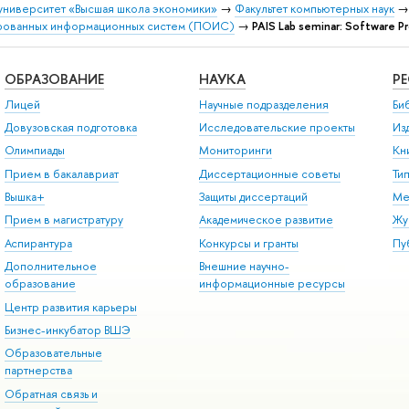
университет «Высшая школа экономики»
→
Факультет компьютерных наук
рованных информационных систем (ПОИС)
→
PAIS Lab seminar: Software Pr
ОБРАЗОВАНИЕ
НАУКА
Р
Лицей
Научные подразделения
Би
Довузовская подготовка
Исследовательские проекты
Из
Олимпиады
Мониторинги
Кн
Прием в бакалавриат
Диссертационные советы
Ти
Вышка+
Защиты диссертаций
Ме
Прием в магистратуру
Академическое развитие
Жу
Аспирантура
Конкурсы и гранты
Пу
Дополнительное
Внешние научно-
образование
информационные ресурсы
Центр развития карьеры
Бизнес-инкубатор ВШЭ
Образовательные
партнерства
Обратная связь и