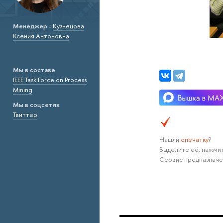
Менеджер
-
Кузнецова
Ксения Антоновна
Мы в составе
IEEE Task Force on Process
Mining
Мы в соцсетях
Твиттер
Нашли
опечатку
?
Выделите её, нажмит
Сервис предназначе