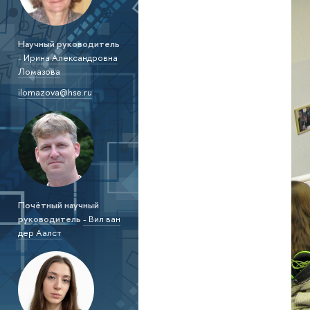
Научный руководитель
-
Ирина Александровна
Ломазова
ilomazova@hse.ru
Почётный научный
руководитель
- Вил ван
дер Аалст