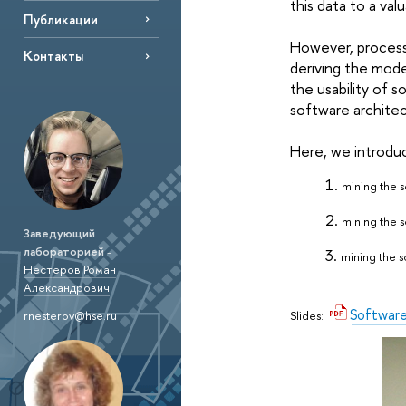
this data to a va
Публикации
However, process 
Контакты
deriving the mode
the usability of 
software archite
Here, we introdu
mining the 
mining the 
Заведующий
лабораторией
-
mining the s
Нестеров Роман
Александрович
Software
Slides:
rnesterov@hse.ru