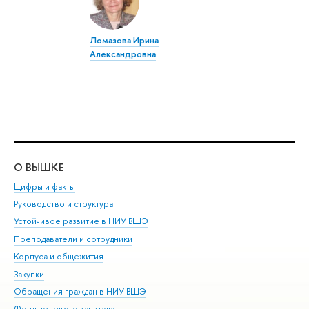
Ломазова Ирина
Александровна
О ВЫШКЕ
ОБ
Цифры и факты
Ли
Руководство и структура
Дов
Устойчивое развитие в НИУ ВШЭ
Ол
Преподаватели и сотрудники
При
Корпуса и общежития
Вы
Закупки
При
Обращения граждан в НИУ ВШЭ
Ас
Фонд целевого капитала
До