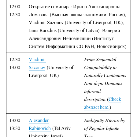
12:00-
Открытие семинара: Ирина Александровна
12:30
Ломазова (Высшая школа экономики, Россия),
Vladimir Sazonov (University of Liverpool, UK),
Janis Barzdins (University of Latvia), Валерий
Александрович Непомнящий (Институт
Систем Информатики СО РАН, Новосибирск)
12:30-
Vladimir
From Sequential
13:00
Sazonov
(University of
Computability to
Liverpool, UK)
Naturally Continuous
Non-dcpo Domains -
informal
description
(
Check
abstract here.
)
13:00-
Alexander
Ambiguity Hierarchy
13:30
Rabinovich
(Tel Aviv
of Regular Infinite
University, Israel)
Tree