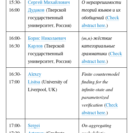
15:30-
Сергей Михайлович
О неразрешимости
16:00
Дудаков
(Тверской
теорий языков и их
государственный
обобщений
(
Check
университет, Россия)
abstract here.
)
16:00-
Борис Николаевич
(m,n)-жёсткие
16:30
Карлов
(Тверской
категориальные
государственный
грамматики
(
Check
университет, Россия)
abstract here.
)
16:30-
Alexey
Finite countermodel
17:00
Lisitsa
(University of
finding for the
Liverpool, UK)
infinite-state and
parameterized
verification
(
Check
abstract here.
)
17:00-
Sergei
On aggregating
17:30
Artemov
(Graduate
probabilistic