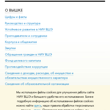
О ВЫШКЕ
ОБ
Цифры и факты
Ли
Руководство и структура
Дов
Устойчивое развитие в НИУ ВШЭ
Ол
Преподаватели и сотрудники
При
Корпуса и общежития
Вы
Закупки
При
Обращения граждан в НИУ ВШЭ
Ас
Фонд целевого капитала
До
Противодействие коррупции
Цен
Сведения о доходах, расходах, об имуществе и
Би
обязательствах имущественного характера
Об
Сведения об образовательной организации
Обр
Людям с ограниченными возможностями здоровья
Мы используем файлы cookies для улучшения работы сайта
Единая платежная страница
НИУ ВШЭ и большего удобства его использования. Более
подробную информацию об использовании файлов cookies
Работа в Вышке
можно найти
здесь
, наши правила обработки персональных