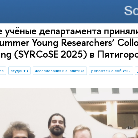
 учёные департамента приняли
ummer Young Researchers’ Coll
ing (SYRCoSE 2025) в Пятигор
ра
студенты
исследования и аналитика
репортаж о событии