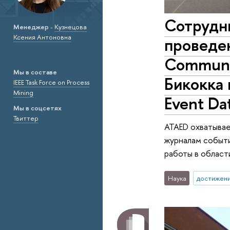
Сотрудн
Менеджер
-
Кузнецова
Ксения Антоновна
проведен
Communi
Мы в составе
Бикокка 
IEEE Task Force on Process
Mining
Event Da
Мы в соцсетях
Твиттер
ATAED охватывае
журналам событи
работы в област
Наука
достижен