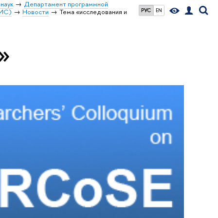
наук
Департамент программной
РУС
EN
ОИС)
Новости
Тема «исследования и
»