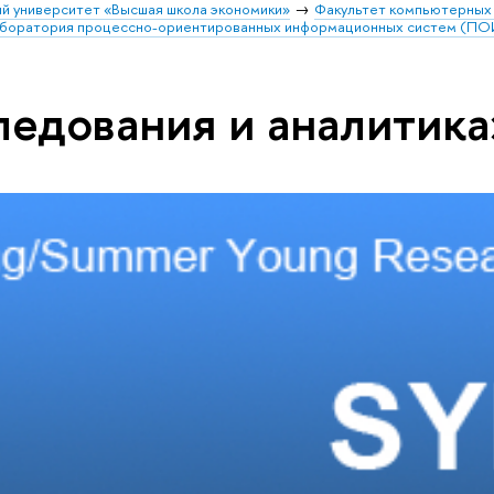
й университет «Высшая школа экономики»
Факультет компьютерных 
аборатория процессно-ориентированных информационных систем (П
ледования и аналитика