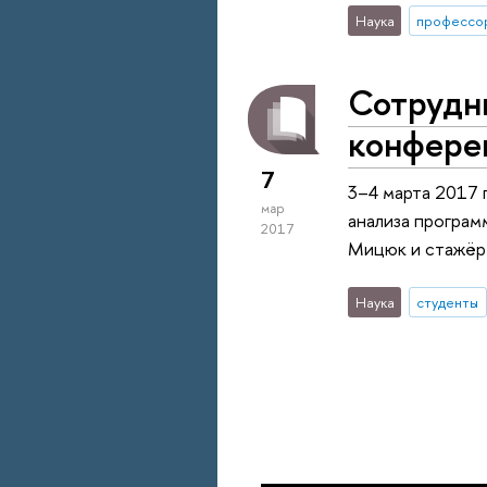
Наука
профессо
Сотрудн
конфере
7
3–4 марта 2017 
мар
анализа програм
2017
Мицюк и стажёр
Наука
студенты