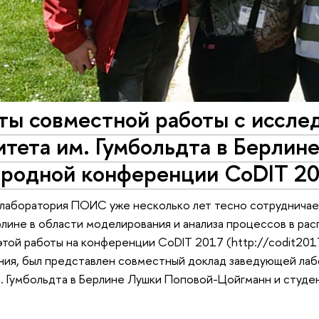
ты совместной работы с иссле
тета им. Гумбольдта в Берлин
родной конференции CoDIT 2
лаборатория ПОИС уже несколько лет тесно сотрудничае
рлине в области моделирования и анализа процессов в р
этой работы на конференции CoDIT 2017 (http://codit2017
ания, был представлен совместный доклад заведующей л
. Гумбольдта в Берлине Лушки Поповой-Цойгманн и студен