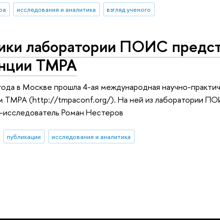
ра
исследования и аналитика
взгляд ученого
ики лаборатории ПОИС предста
нции TMPA
года в Москве прошла 4-ая международная научно-практ
м TMPA (http://tmpaconf.org/). На ней из лаборатории П
-исследователь Роман Нестеров
публикации
исследования и аналитика