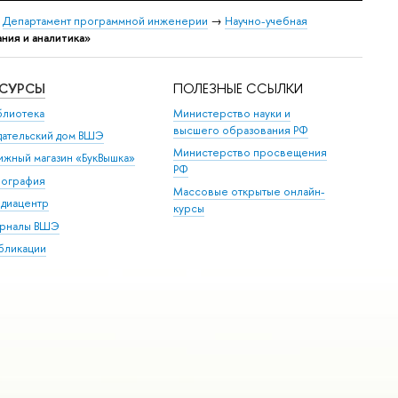
→
Департамент программной инженерии
→
Научно-учебная
ния и аналитика»
ЕСУРСЫ
ПОЛЕЗНЫЕ ССЫЛКИ
блиотека
Министерство науки и
высшего образования РФ
дательский дом ВШЭ
Министерство просвещения
ижный магазин «БукВышка»
РФ
пография
Массовые открытые онлайн-
диацентр
курсы
рналы ВШЭ
бликации