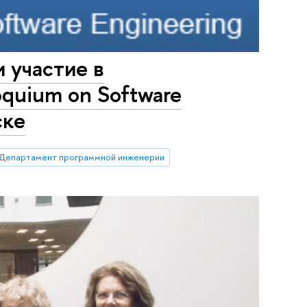
 участие в
oquium on Software
ске
Департамент программной инженерии