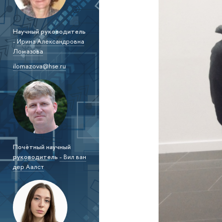
Научный руководитель
-
Ирина Александровна
Ломазова
ilomazova@hse.ru
Почётный научный
руководитель
- Вил ван
дер Аалст