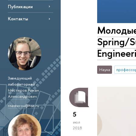
Публикации
Контакты
Молодые
Spring/S
Engineer
Наука
профессо
Заведующий
лабораторией
-
Нестеров Роман
Александрович
rnesterov@hse.ru
5
июл
2018