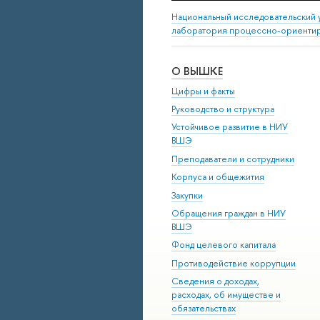
Национальный исследовательский 
лаборатория процессно-ориенти
О ВЫШКЕ
Цифры и факты
Руководство и структура
Устойчивое развитие в НИУ
ВШЭ
Преподаватели и сотрудники
Корпуса и общежития
Закупки
Обращения граждан в НИУ
ВШЭ
Фонд целевого капитала
Противодействие коррупции
Сведения о доходах,
расходах, об имуществе и
обязательствах