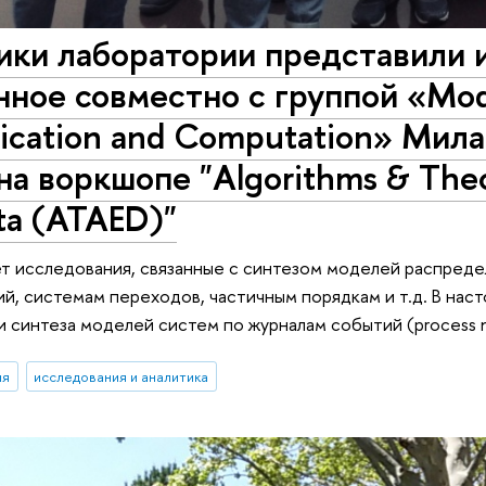
ики лаборатории представили 
ное совместно с группой «Mode
cation and Computation» Мила
на воркшопе "Algorithms & Theor
ta (ATAED)"
т исследования, связанные с синтезом моделей распреде
й, системам переходов, частичным порядкам и т.д. В на
и синтеза моделей систем по журналам событий (process m
ия
исследования и аналитика