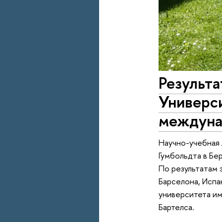
Результа
Универси
междуна
Научно-учебная 
Гумбольдта в Бе
По результатам 
Барселона, Исп
университета им
Бартелса.