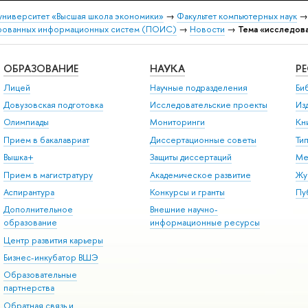
университет «Высшая школа экономики»
→
Факультет компьютерных наук
рованных информационных систем (ПОИС)
→
Новости
→
Тема «исследова
ОБРАЗОВАНИЕ
НАУКА
Р
Лицей
Научные подразделения
Би
Довузовская подготовка
Исследовательские проекты
Из
Олимпиады
Мониторинги
Кн
Прием в бакалавриат
Диссертационные советы
Ти
Вышка+
Защиты диссертаций
Ме
Прием в магистратуру
Академическое развитие
Жу
Аспирантура
Конкурсы и гранты
Пу
Дополнительное
Внешние научно-
образование
информационные ресурсы
Центр развития карьеры
Бизнес-инкубатор ВШЭ
Образовательные
партнерства
Обратная связь и