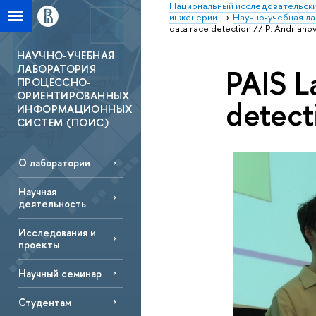
Национальный исследовательски
инженерии
Научно-учебная л
data race detection // P. Andriano
НАУЧНО-УЧЕБНАЯ
ЛАБОРАТОРИЯ
PAIS La
ПРОЦЕССНО-
ОРИЕНТИРОВАННЫХ
detect
ИНФОРМАЦИОННЫХ
СИСТЕМ (ПОИС)
О лаборатории
Научная
деятельность
Исследования и
проекты
Научный семинар
Студентам