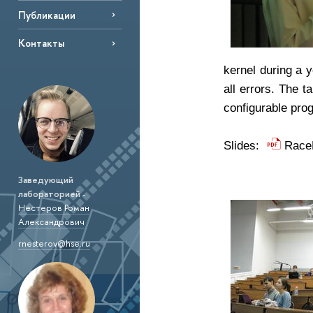
Публикации
Контакты
kernel during a 
all errors.
The ta
configurable pr
Slides:
RaceD
Заведующий
лабораторией
-
Нестеров Роман
Александрович
rnesterov@hse.ru