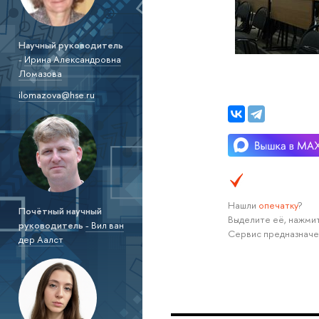
Научный руководитель
-
Ирина Александровна
Ломазова
ilomazova@hse.ru
Нашли
опечатку
?
Почётный научный
Выделите её, нажмит
руководитель
- Вил ван
Сервис предназначе
дер Аалст