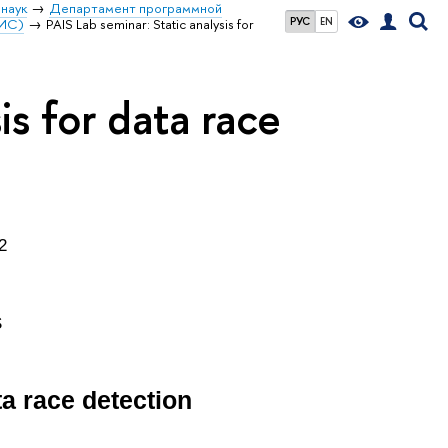
наук
Департамент программной
РУС
EN
ОИС)
PAIS Lab seminar: Static analysis for
is for data race
2
S
ta race detection