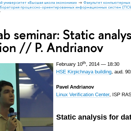
й университет «Высшая школа экономики»
Факультет компьютерных 
аборатория процессно-ориентированных информационных систем (П
v
b seminar: Static analys
ion // P. Andrianov
th
February 10
, 2014 — 18:30
HSE Kirpichnaya building
, aud. 90
Pavel Andrianov
Linux Verification Center
, ISP RA
Static analysis for da