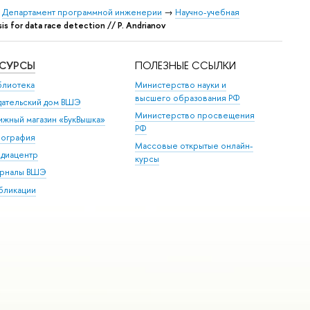
→
Департамент программной инженерии
→
Научно-учебная
sis for data race detection // P. Andrianov
ЕСУРСЫ
ПОЛЕЗНЫЕ ССЫЛКИ
блиотека
Министерство науки и
высшего образования РФ
дательский дом ВШЭ
Министерство просвещения
ижный магазин «БукВышка»
РФ
пография
Массовые открытые онлайн-
диацентр
курсы
рналы ВШЭ
бликации