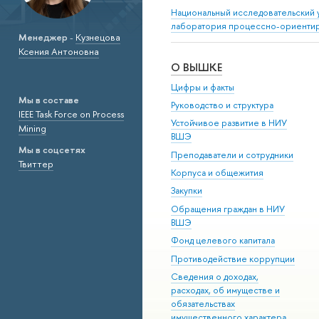
Национальный исследовательский 
лаборатория процессно-ориенти
Менеджер
-
Кузнецова
Ксения Антоновна
О ВЫШКЕ
Цифры и факты
Мы в составе
Руководство и структура
IEEE Task Force on Process
Устойчивое развитие в НИУ
Mining
ВШЭ
Мы в соцсетях
Преподаватели и сотрудники
Твиттер
Корпуса и общежития
Закупки
Обращения граждан в НИУ
ВШЭ
Фонд целевого капитала
Противодействие коррупции
Сведения о доходах,
расходах, об имуществе и
обязательствах
имущественного характера