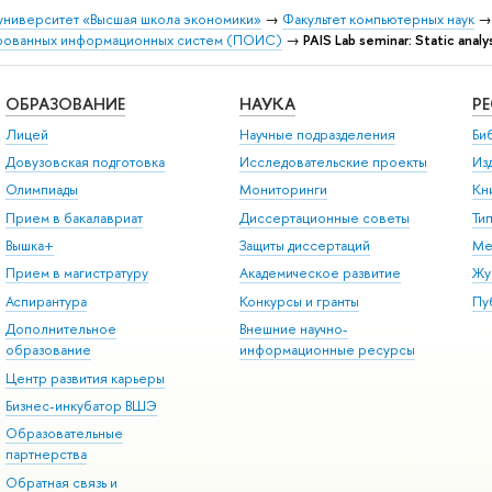
университет «Высшая школа экономики»
→
Факультет компьютерных наук
рованных информационных систем (ПОИС)
→
PAIS Lab seminar: Static analy
ОБРАЗОВАНИЕ
НАУКА
Р
Лицей
Научные подразделения
Би
Довузовская подготовка
Исследовательские проекты
Из
Олимпиады
Мониторинги
Кн
Прием в бакалавриат
Диссертационные советы
Ти
Вышка+
Защиты диссертаций
Ме
Прием в магистратуру
Академическое развитие
Жу
Аспирантура
Конкурсы и гранты
Пу
Дополнительное
Внешние научно-
образование
информационные ресурсы
Центр развития карьеры
Бизнес-инкубатор ВШЭ
Образовательные
партнерства
Обратная связь и