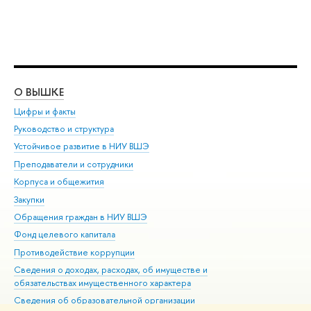
О ВЫШКЕ
ОБ
Цифры и факты
Ли
Руководство и структура
Дов
Устойчивое развитие в НИУ ВШЭ
Ол
Преподаватели и сотрудники
При
Корпуса и общежития
Вы
Закупки
При
Обращения граждан в НИУ ВШЭ
Ас
Фонд целевого капитала
До
Противодействие коррупции
Цен
Сведения о доходах, расходах, об имуществе и
Би
обязательствах имущественного характера
Об
Сведения об образовательной организации
Обр